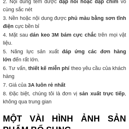
Nội dung tem được
dập nổi hoặc dập chìm
vô
cùng sắc nét
Nền hoặc nội dung được
phủ màu bằng sơn tĩnh
điện
cực bền bỉ
Mặt sau
dán keo 3M bám cực chắc
trên mọi vật
liệu.
Năng lực sản xuất
đáp ứng các đơn hàng
lớn
đến rất lớn.
Tư vấn,
thiết kế miễn phí
theo yêu cầu của khách
hàng
Giá của
3A luôn rẻ nhất
Đặc biệt, chúng tôi là đơn vị
sản xuất trực tiếp
,
không qua trung gian
MỘT VÀI HÌNH ẢNH SẢN