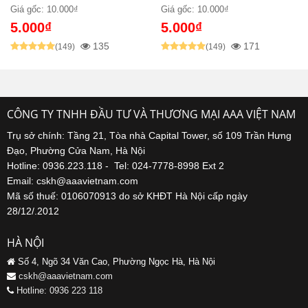
Giá gốc: 10.000₫
Giá gốc: 10.000₫
5.000₫
5.000₫
135
171
(149)
(149)
CÔNG TY TNHH ĐẦU TƯ VÀ THƯƠNG MẠI AAA VIỆT NAM
Trụ sở chính: Tầng 21, Tòa nhà Capital Tower, số 109 Trần Hưng
Đạo, Phường Cửa Nam, Hà Nội
Hotline: 0936.223.118 - Tel: 024-7778-8998 Ext 2
Email: cskh@aaavietnam.com
Mã số thuế: 0106070913 do sở KHĐT Hà Nội cấp ngày
28/12/.2012
HÀ NỘI
Số 4, Ngõ 34 Văn Cao, Phường Ngọc Hà, Hà Nội
cskh@aaavietnam.com
Hotline: 0936 223 118