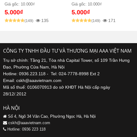
Giá gốc: 10.000₫
Giá gốc: 10.000₫
5.000₫
5.000₫
135
171
(149)
(149)
CÔNG TY TNHH ĐẦU TƯ VÀ THƯƠNG MẠI AAA VIỆT NAM
Trụ sở chính: Tầng 21, Tòa nhà Capital Tower, số 109 Trần Hưng
Đạo, Phường Cửa Nam, Hà Nội
Hotline: 0936.223.118 - Tel: 024-7778-8998 Ext 2
Email: cskh@aaavietnam.com
Mã số thuế: 0106070913 do sở KHĐT Hà Nội cấp ngày
28/12/.2012
HÀ NỘI
Số 4, Ngõ 34 Văn Cao, Phường Ngọc Hà, Hà Nội
cskh@aaavietnam.com
Hotline: 0936 223 118