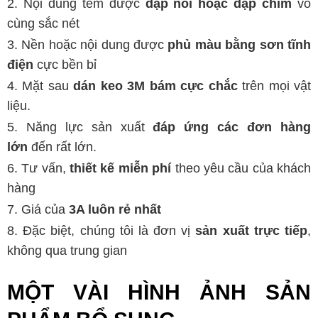
Nội dung tem được
dập nổi hoặc dập chìm
vô
cùng sắc nét
Nền hoặc nội dung được
phủ màu bằng sơn tĩnh
điện
cực bền bỉ
Mặt sau
dán keo 3M bám cực chắc
trên mọi vật
liệu.
Năng lực sản xuất
đáp ứng các đơn hàng
lớn
đến rất lớn.
Tư vấn,
thiết kế miễn phí
theo yêu cầu của khách
hàng
Giá của
3A luôn rẻ nhất
Đặc biệt, chúng tôi là đơn vị
sản xuất trực tiếp
,
không qua trung gian
MỘT VÀI HÌNH ẢNH SẢN